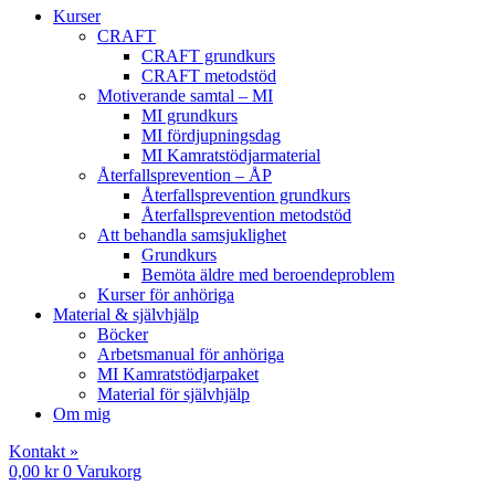
Kurser
CRAFT
CRAFT grundkurs
CRAFT metodstöd
Motiverande samtal – MI
MI grundkurs
MI fördjupningsdag
MI Kamratstödjarmaterial
Återfallsprevention – ÅP
Återfallsprevention grundkurs
Återfallsprevention metodstöd
Att behandla samsjuklighet
Grundkurs
Bemöta äldre med beroendeproblem
Kurser för anhöriga
Material & självhjälp
Böcker
Arbetsmanual för anhöriga
MI Kamratstödjarpaket
Material för självhjälp
Om mig
Kontakt »
0,00
kr
0
Varukorg