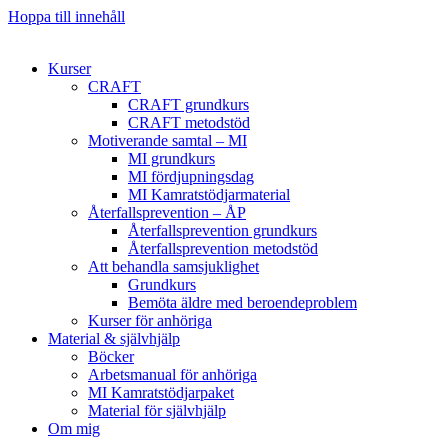
Hoppa till innehåll
Kurser
CRAFT
CRAFT grundkurs
CRAFT metodstöd
Motiverande samtal – MI
MI grundkurs
MI fördjupningsdag
MI Kamratstödjarmaterial
Återfallsprevention – ÅP
Återfallsprevention grundkurs
Återfallsprevention metodstöd
Att behandla samsjuklighet
Grundkurs
Bemöta äldre med beroendeproblem
Kurser för anhöriga
Material & självhjälp
Böcker
Arbetsmanual för anhöriga
MI Kamratstödjarpaket
Material för självhjälp
Om mig