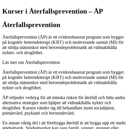
Kurser i Återfallsprevention – ÅP
Återfallsprevention
Återfallsprevention (ÅP) är ett evidensbaserat program som bygger
på kognitiv beteendeterapi (KBT) och motiverande samtal (MI) för
att stödja människor med beroendeproblematik att vidmakthålla
nykter- och drogfrihet.
Läs mer om Återfallsprevention
Återfallsprevention (ÅP) är ett evidensbaserat program som bygger
på kognitiv beteendeterapi (KBT) och motiverande samtal (MI) för
att stödja människor med beroendeproblematik att vidmakthålla
nykter och drogfrihet.
ÅP erbjuder verktyg för att minska risken för återfall och hitta andra
alternativa strategier som hjälper att vidmakthålla nykter och
drogfrihet. Kursen vänder sig till behandlare inom socialtjänst,
primärvård, psykiatri och beroendevård.
En annan viktig del i att förebygga återfall är att bygga upp ett starkt
stödnätverk. Stödnätverket kan vara familj, vänner, grupper eller