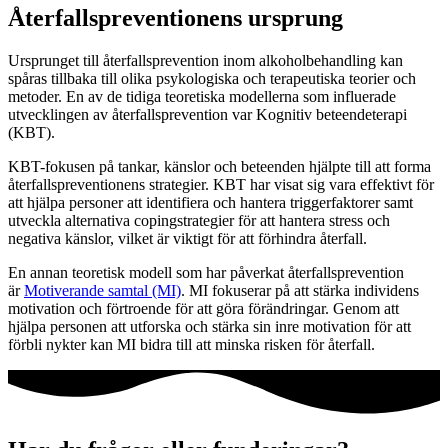
Återfallspreventionens ursprung
Ursprunget till återfallsprevention inom alkoholbehandling kan
spåras tillbaka till olika psykologiska och terapeutiska teorier och
metoder. En av de tidiga teoretiska modellerna som influerade
utvecklingen av återfallsprevention var Kognitiv beteendeterapi
(KBT).
KBT-fokusen på tankar, känslor och beteenden hjälpte till att forma
återfallspreventionens strategier. KBT har visat sig vara effektivt för
att hjälpa personer att identifiera och hantera triggerfaktorer samt
utveckla alternativa copingstrategier för att hantera stress och
negativa känslor, vilket är viktigt för att förhindra återfall.
En annan teoretisk modell som har påverkat återfallsprevention
är
Motiverande samtal (MI)
. MI fokuserar på att stärka individens
motivation och förtroende för att göra förändringar. Genom att
hjälpa personen att utforska och stärka sin inre motivation för att
förbli nykter kan MI bidra till att minska risken för återfall.